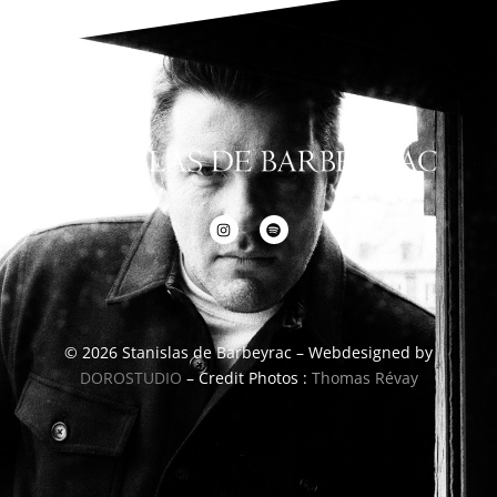
© 2026 Stanislas de Barbeyrac – Webdesigned by
DOROSTUDIO
– Credit Photos :
Thomas Révay